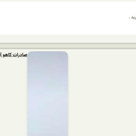
ید .
صادرات کاهو آ