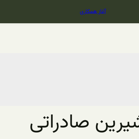
آغاز همکاری
یرین صادراتی