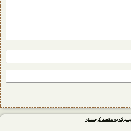
یسبرگ به مقصد گرجستان